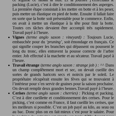
packing (Lucie), c’est à dire le conditionnement des asperges.
La première étape consistait à les mettre en botte et à les peser,
puis mettre un élastique en pied de botte. Ensuite il fallait faire
en sorte que la botte soit présentable pour le commerce. Enfin,
on avait à mettre un élastique à la tête pour finir la botte.
Toutes ces tâches devaient être accompli très rapidement.
Travail payé à l’heure.
Vignes
(terme anglo saxon : vineyard) :
Toujours Lucie,
embauchée pour du
‘pruning’,
soit émondage en français. Ce
qui signifie couper les branches qui dépassent ou poussent le
long du tronc, elles entravent la pousse correcte de l’arbre
entier. Job effectué à la machette et au sécateur. Travail payé à
l’heure.
Travail étrange
(
terme anglo saxon : strange job ) :
^^ Dans
un champ complêtement mort et sec, on devait cueillir des
sortes de grands haricots secs et noircis par le soleil. Le
propriétaire récupérait ensuite les fèves qui se trouvaient à
l’intérieur pour s’en servir de graines pour la saison prochaine.
On devait remplir deux grandes bennes.Travail payé à l’heure.
Cerises
(terme anglo saxon : cherries) :
Picking et packing.
C’est à dire cueillette et conditionnement des cerises. Pour le
picking, c’est comme en France, il faut cueillir les cerises, que
les meilleurs si possible. C’est un job payé au kilo, au seau ou
au bac. Donc plus on en fait mieux c’est pour le salaire. Pour