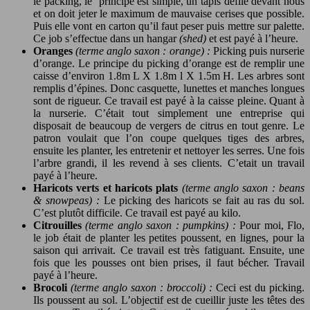
le packing, le principe est simple, un tapis défile devant nous
et on doit jeter le maximum de mauvaise cerises que possible.
Puis elle vont en carton qu’il faut peser puis mettre sur palette.
Ce job s’effectue dans un hangar
(shed)
et est payé à l’heure.
Oranges
(terme anglo saxon : orange) :
Picking puis nurserie
d’orange. Le principe du picking d’orange est de remplir une
caisse d’environ 1.8m L X 1.8m l X 1.5m H. Les arbres sont
remplis d’épines. Donc casquette, lunettes et manches longues
sont de rigueur. Ce travail est payé à la caisse pleine. Quant à
la nurserie. C’était tout simplement une entreprise qui
disposait de beaucoup de vergers de citrus en tout genre. Le
patron voulait que l’on coupe quelques tiges des arbres,
ensuite les planter, les entretenir et nettoyer les serres. Une fois
l’arbre grandi, il les revend à ses clients. C’etait un travail
payé à l’heure.
Haricots verts et haricots plats
(terme anglo saxon : beans
& snowpeas) :
Le picking des haricots se fait au ras du sol.
C’est plutôt difficile. Ce travail est payé au kilo.
Citrouilles
(terme anglo saxon : pumpkins) :
Pour moi, Flo,
le job était de planter les petites poussent, en lignes, pour la
saison qui arrivait. Ce travail est très fatiguant. Ensuite, une
fois que les pousses ont bien prises, il faut bécher. Travail
payé à l’heure.
Brocoli
(terme anglo saxon : broccoli) :
Ceci est du picking.
Ils poussent au sol. L’objectif est de cueillir juste les têtes des