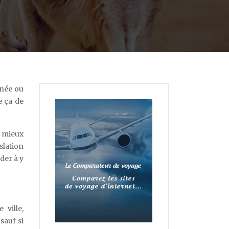
nnée ou
e ça de
u mieux
slation
der à y
 ville,
sauf si