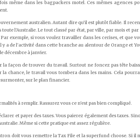
arfois même dans les bagpackers motel. Ces mêmes agences p
ent.
vernement australien. Autant dire qu’il est plutôt fiable. Il recen
 toute l’Australie. Le tout classé par état, par ville, par mois et pa
r exemple, si vous voulez travailler dans les cerises, et que vo
 y a de l’activité dans cette branche au alentour de Orange et Yo
de décembre à janvier.
la façon de trouver du travail. Surtout ne foncez pas tête bais
 la chance, le travail vous tombera dans les mains. Cela pourra
 surmonter, sur le plan financier.
formalités à remplir. Rassurez vous ce n’est pas bien compliqué.
larer et payer des taxes. Vous paierez également des taxes. Sino
Australie. Même si cette pratique est assez régulière.
ron doit vous remettre la Tax File et la superfund choose. Si il 