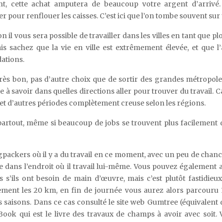
, cette achat amputera de beaucoup votre argent d’arrivé.
er pour renflouer les caisses. C’est ici que l’on tombe souvent sur
n il vous sera possible de travailler dans les villes en tant que p
s sachez que la vie en ville est extrêmement élevée, et que l
ations.
 très bon, pas d’autre choix que de sortir des grandes métropol
e à savoir dans quelles directions aller pour trouver du travail. Ca
s et d’autres périodes complètement creuse selon les régions.
 partout, même si beaucoup de jobs se trouvent plus facilement 
packers où il y a du travail en ce moment, avec un peu de chanc
ans l’endroit où il travail lui-même. Vous pouvez également a
ils ont besoin de main d’œuvre, mais c’est plutôt fastidieux,
ement les 20 km, en fin de journée vous aurez alors parcour
les saisons. Dans ce cas consulté le site web Gumtree (équivalent
ook qui est le livre des travaux de champs à avoir avec soit. 