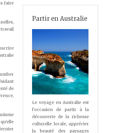
s faire
Partir en Australie
nelles,
travail
nscrire
stralie
 Number
ésidant
enté de
érence,
Le voyage en Australie est
l’occasion de partir à la
ganisme
découverte de la richesse
qu’elle
culturelle locale, apprécier
dernier
la beauté des paysages