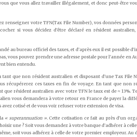
us que vous allez travailler illégalement, et donc peut-être vou
ez renseigner votre TFN(Tax File Number), vos données person
ocher si vous décidez d’être déclaré en résident australien, 
é au bureau officiel des taxes, et d’après eux il est possible d’i
 pas, vous pouvez prendre une adresse postale pour l’année en Au
ent bien entendu.
n tant que non résident australien et disposant d’une Tax File
ous récupérerez ces taxes en fin de voyage. En tant que non r
nt que résident australien avec votre TFN le taux est de ≈ 13%. T
tralien vous demandera à votre retour en France de payer la diff
avez cotisé et de vous voir refuser votre extension de visa.
 la
« superannuation »
. Cette cotisation ce fait au près d’un or
choisir une ? Soit vous demandez à votre banque d’adhérer à celle 
même, soit vous adhérez à celle de votre premier employeur. Au 