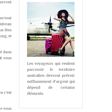
ourront
se tout
r niveau
us êtes
ung, et
sé dans
it vous
Les voyageurs qui veulent
parcourir le territoire
australien devront prévoir
suffisamment d’argent qui
dépend de certains
n c’est
éléments.
ne vous