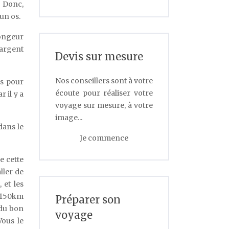
 Donc,
 un os.
longeur
’argent
Devis sur mesure
Nos conseillers sont à votre
es pour
écoute pour réaliser votre
r il y a
voyage sur mesure, à votre
image...
dans le
Je commence
e cette
ller de
 et les
u 150km
Préparer son
 du bon
voyage
Vous le